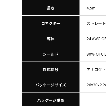
長さ
4.5m
コネクター
ストレート
導体
24 AWG O
シールド
90% OFC B
対応信号
アナログ・
パッケージサイズ
26x20x2.
パッケージ重量