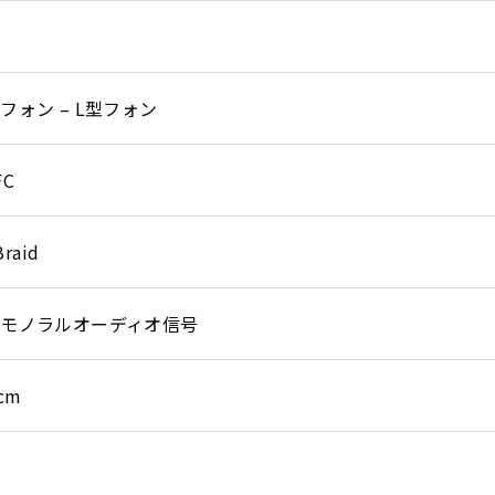
フォン – L型フォン
FC
raid
モノラルオーディオ信号
2cm