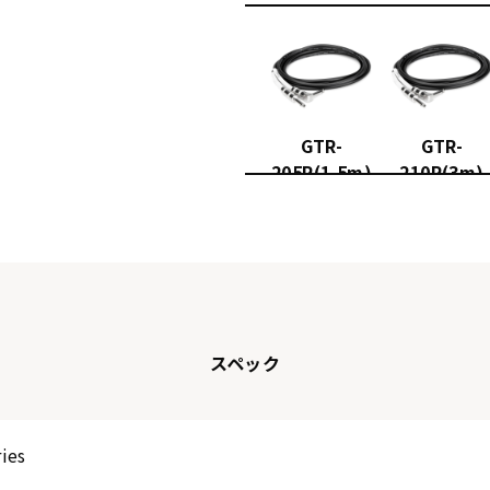
GTR-
GTR-
205R(1.5m)
210R(3m)
スペック
ries