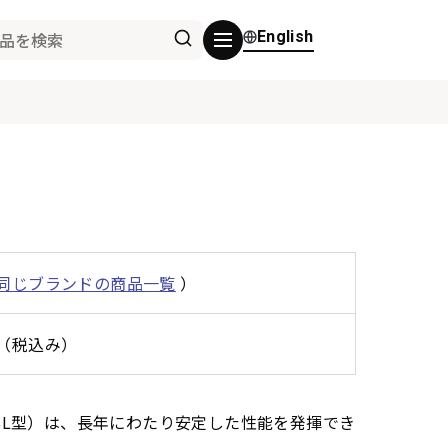
English
同じブランドの商品一覧
）
0円（税込み）
ブル（SL型）は、長年にわたり安定した性能を発揮でき