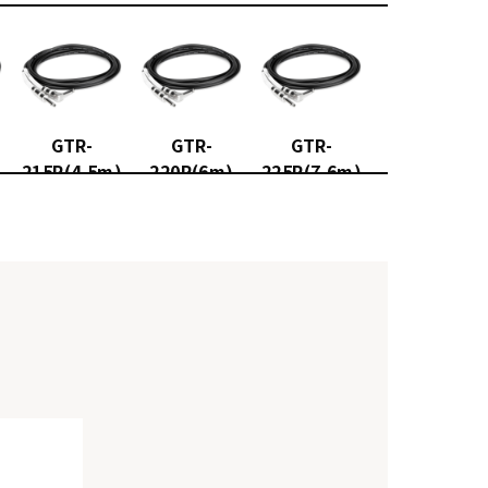
GTR-
GTR-
GTR-
215R(4.5m)
220R(6m)
225R(7.6m)