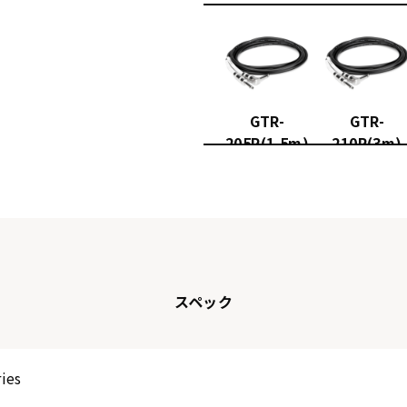
GTR-
GTR-
205R(1.5m)
210R(3m)
スペック
ries