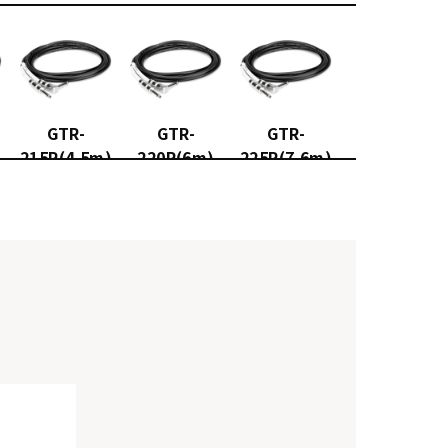
GTR-
GTR-
GTR-
215R(4.5m)
220R(6m)
225R(7.6m)