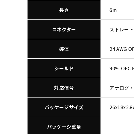
長さ
6m
コネクター
ストレート
導体
24 AWG O
シールド
90% OFC B
対応信号
アナログ・
パッケージサイズ
26x18x2.
パッケージ重量