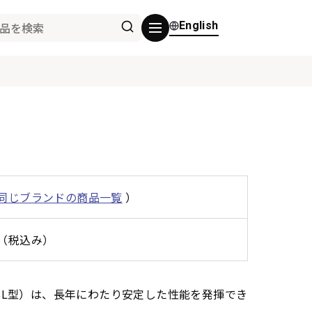
English
同じブランドの商品一覧
）
0円（税込み）
ブル（SL型）は、長年にわたり安定した性能を発揮でき