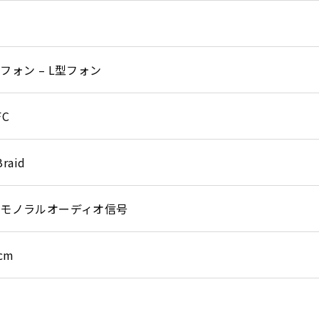
フォン – L型フォン
FC
raid
モノラルオーディオ信号
8cm