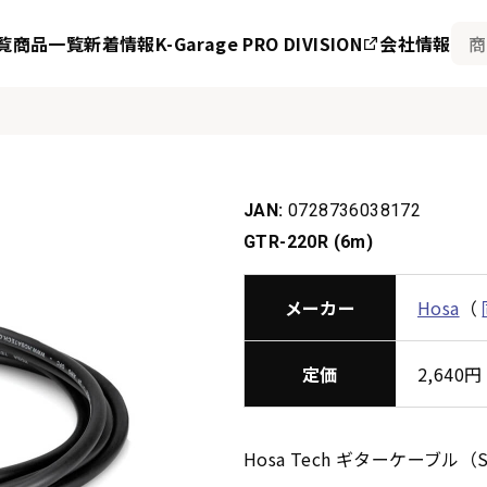
覧
商品一覧
新着情報
K-Garage PRO DIVISION
会社情報
JAN:
0728736038172
GTR-220R (6m)
メーカー
Hosa
（
定価
2,64
Hosa Tech ギターケー