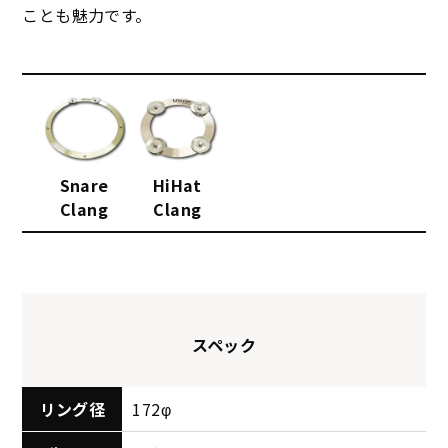
ことも魅力です。
Snare
HiHat
Clang
Clang
スペック
リング径
172φ