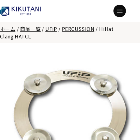
ホーム
/
商品一覧
/
UFiP
/
PERCUSSION
/
HiHat
Clang HATCL