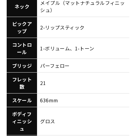
メイプル（マットナチュラルフィニッ
ネック
シュ）
ピックア
2-リップスティック
ップ
コントロ
1-ボリューム、1-トーン
ール
ブリッジ
パーフェロー
フレット
21
数
スケール
636mm
ボディフ
ィニッシ
グロス
ュ