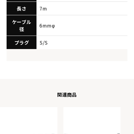
長さ
7m
ケーブル
6mmφ
径
プラグ
S/S
関連商品