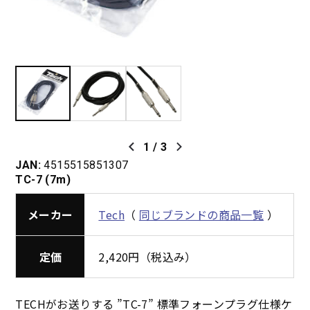
1
/
3
JAN:
4515515851307
TC-7 (7m)
メーカー
Tech
（
同じブランドの商品一覧
）
定価
2,420円（税込み）
TECHがお送りする ”TC-7” 標準フォーンプラグ仕様ケ