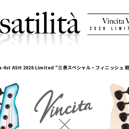
ilità-4st ASH 2026 Limited “三泰スペシャル・フィニッシュ 粧 (