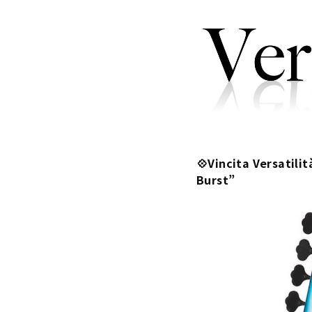
💠Vincita Versat
Burst”