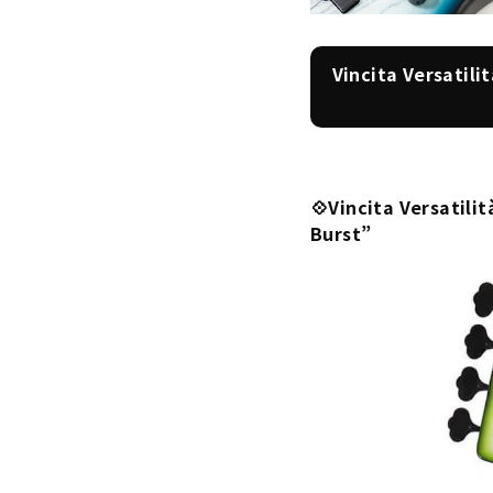
Vincita Versat
💠Vincita Versat
Burst”