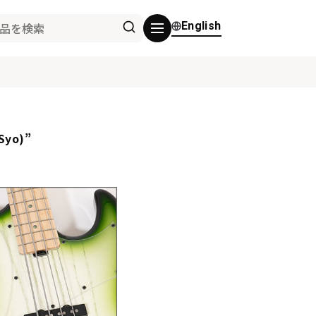
English
Syo)”